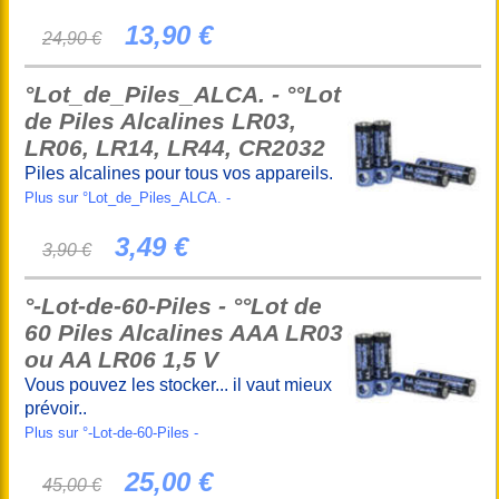
13,90 €
24,90 €
°Lot_de_Piles_ALCA. - °°Lot
de Piles Alcalines LR03,
LR06, LR14, LR44, CR2032
Piles alcalines pour tous vos appareils.
Plus sur °Lot_de_Piles_ALCA. -
3,49 €
3,90 €
°-Lot-de-60-Piles - °°Lot de
60 Piles Alcalines AAA LR03
ou AA LR06 1,5 V
Vous pouvez les stocker... il vaut mieux
prévoir..
Plus sur °-Lot-de-60-Piles -
25,00 €
45,00 €