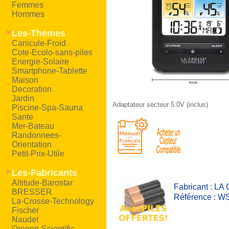
Femmes
Hommes
Les-Themes
Canicule-Froid
Cote-Ecolo-sans-piles
Energie-Solaire
Smartphone-Tablette
Maison
Decoration
Jardin
Adaptateur secteur 5.0V (inclus)
Piscine-Spa-Sauna
Sante
Mer-Bateau
Randonnees-
Orientation
Petit-Prix-Utile
Les-Fabricants
Altitude-Barostar
Fabricant : 
BRESSER
Référence : 
La-Crosse-Technology
Fischer
Naudet
Oregon-Scientific