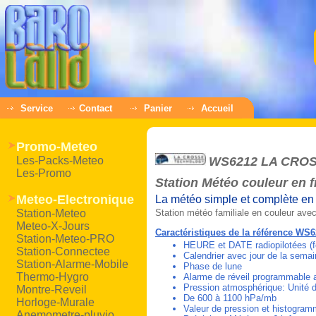
Service
Contact
Panier
Accueil
Promo-Meteo
Les-Packs-Meteo
WS6212 LA CRO
Les-Promo
Station Météo couleur en 
Meteo-Electronique
La météo simple et complète en
Station-Meteo
Station météo familiale en couleur ave
Meteo-X-Jours
Caractéristiques de la référence WS
Station-Meteo-PRO
HEURE et DATE radiopilotées (f
Station-Connectee
Calendrier avec jour de la semai
Station-Alarme-Mobile
Phase de lune
Thermo-Hygro
Alarme de réveil programmable 
Pression atmosphérique: Unité 
Montre-Reveil
De 600 à 1100 hPa/mb
Horloge-Murale
Valeur de pression et histogram
Anemometre-pluvio