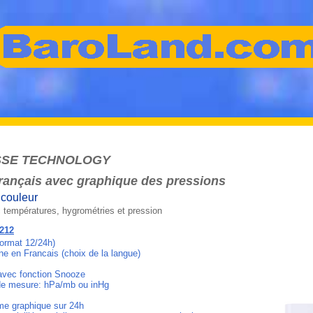
SSE TECHNOLOGY
français avec graphique des pressions
 couleur
c températures, hygrométries et pression
6212
ormat 12/24h)
ne en Francais (choix de la langue)
avec fonction Snooze
de mesure: hPa/mb ou inHg
me graphique sur 24h