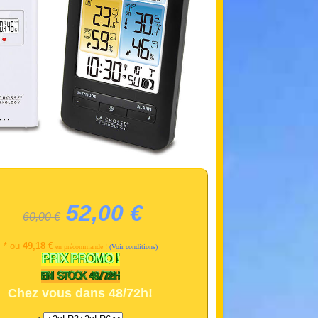
52,00 €
60,00 €
* ou
49,18 €
en précommande !
(Voir conditions)
Chez vous dans 48/72h!