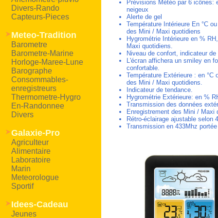
Prévisions Météo par 6 icônes: e
Divers-Rando
neigeux
Capteurs-Pieces
Alerte de gel
Température Intérieure En °C ou 
des Mini / Maxi quotidiens
Meteo-Tradition
Hygrométrie Intérieure en % RH,
Barometre
Maxi quotidiens.
Barometre-Marine
Niveau de confort, indicateur de 
L'écran affichera un smiley en f
Horloge-Maree-Lune
confortable.
Barographe
Température Extérieure : en °C ou
Consommables-
des Mini / Maxi quotidiens.
enregistreurs
Indicateur de tendance.
Thermometre-Hygro
Hygrométrie Extérieure: en % RH
Transmission des données extér
En-Randonnee
Enregistrement des Mini / Maxi 
Divers
Rétro-éclairage ajustable selon 
Transmission en 433Mhz portée
Galaxie-Pro
Agriculteur
Alimentaire
Laboratoire
Marin
Meteorologue
Sportif
Idees-Cadeau
Jeunes