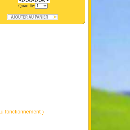
:
Quantité:
 au fonctionnement )