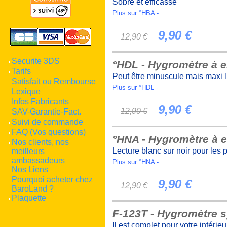
Sobre et efficasse
Plus sur °HBA -
9,90 €
12,90 €
Securite 3DS
°HDL - Hygromètre à 
Tarifs
Peut être minuscule mais maxi li
Satisfait ou Rembourse
Plus sur °HDL -
Lexique
Infos Fabricants
9,90 €
12,90 €
SAV-Garantie-Fact.
Suivi de commande
FAQ (Vos questions)
°HNA - Hygromètre à e
Nos clients, nos
Lecture blanc sur noir pour les
meilleurs
ambassadeurs
Plus sur °HNA -
Nos Liens
Pourquoi acheter chez
9,90 €
12,90 €
BaroLand ?
Plaquette
F-123T - Hygromètre 
Il est complet pour votre intérieu