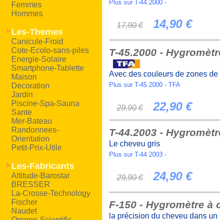
Plus sur T-44.2000 -
Femmes
Hommes
14,90 €
17,90 €
Les-Themes
Canicule-Froid
Cote-Ecolo-sans-piles
T-45.2000 - Hygromètr
Energie-Solaire
Smartphone-Tablette
Avec des couleurs de zones de c
Maison
Plus sur T-45.2000 - TFA
Decoration
Jardin
Piscine-Spa-Sauna
22,90 €
29,90 €
Sante
Mer-Bateau
Randonnees-
T-44.2003 - Hygromèt
Orientation
Le cheveu gris
Petit-Prix-Utile
Plus sur T-44.2003 -
Les-Fabricants
24,90 €
Altitude-Barostar
29,90 €
BRESSER
La-Crosse-Technology
Fischer
F-150 - Hygromètre à
Naudet
la précision du cheveu dans un p
Oregon-Scientific