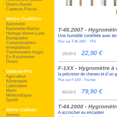
Divers-Rando
Capteurs-Pieces
Meteo-Tradition
Barometre
Barometre-Marine
T-45.2007 - Hygromèt
Horloge-Maree-Lune
Une humidité contrôlée avec te
Barographe
Plus sur T-45.2007 - TFA
Consommables-
enregistreurs
22,90 €
Thermometre-Hygro
29,90 €
En-Randonnee
Divers
F-1XX - Hygromètre à
Galaxie-Pro
la précision de cheveu et d´un 
Agriculteur
Plus sur F-1XX - Fischer
Alimentaire
Laboratoire
79,90 €
Marin
89,00 €
Meteorologue
Sportif
T-44.2000 - Hygromèt
Idees-Cadeau
A accrocher ou encastrer
Jeunes