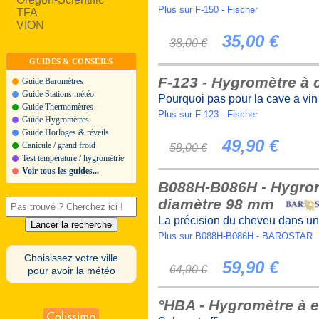
Plus sur F-150 - Fischer
TFA
VION
35,00 €
38,00 €
GUIDES & CONSEILS
F-123 - Hygromètre à
Guide Baromètres
Guide Stations météo
Pourquoi pas pour la cave a vin
Guide Thermomètres
Plus sur F-123 - Fischer
Guide Hygromètres
Guide Horloges & réveils
49,90 €
Canicule / grand froid
58,00 €
Test température / hygrométrie
Voir tous les guides...
B088H-B086H - Hygrom
diamètre 98 mm
La précision du cheveu dans un
Plus sur B088H-B086H - BAROSTAR
Choisissez votre ville
59,90 €
64,90 €
pour avoir la météo
°HBA - Hygromètre à e