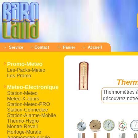
Service
Contact
Panier
Accueil
Promo-Meteo
Les-Packs-Meteo
Les-Promo
Therm
Meteo-Electronique
Thermomètres à 
Station-Meteo
découvrez notre
Meteo-X-Jours
Station-Meteo-PRO
Station-Connectee
Station-Alarme-Mobile
Thermo-Hygro
Montre-Reveil
Horloge-Murale
Anemometre-pluvio