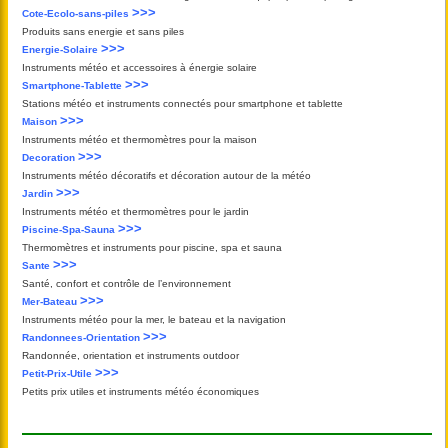
>>>
Cote-Ecolo-sans-piles
Produits sans energie et sans piles
>>>
Energie-Solaire
Instruments météo et accessoires à énergie solaire
>>>
Smartphone-Tablette
Stations météo et instruments connectés pour smartphone et tablette
>>>
Maison
Instruments météo et thermomètres pour la maison
>>>
Decoration
Instruments météo décoratifs et décoration autour de la météo
>>>
Jardin
Instruments météo et thermomètres pour le jardin
>>>
Piscine-Spa-Sauna
Thermomètres et instruments pour piscine, spa et sauna
>>>
Sante
Santé, confort et contrôle de l’environnement
>>>
Mer-Bateau
Instruments météo pour la mer, le bateau et la navigation
>>>
Randonnees-Orientation
Randonnée, orientation et instruments outdoor
>>>
Petit-Prix-Utile
Petits prix utiles et instruments météo économiques