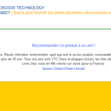
LA CROSSE TECHNOLOGY
( BaroLand fournit les piles Alcalines nécessaires
WS6827
Recommandez ce produit à un ami !
, Réveil, Altimètre, Anémomètre, quel que soit le ou les produits commandé
 plus de 20 ans. Tous nos prix sont TTC (Taxe écologique inclue), les frais d
Livré chez vous en 48h chrono sur stock (pour la France).
Service
|
Contact
|
Panier
|
Accueil