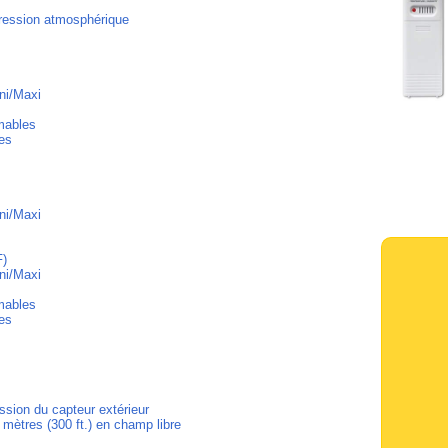
pression atmosphérique
ni/Maxi
mables
des
ni/Maxi
F)
ni/Maxi
mables
des
ission du capteur extérieur
 mètres (300 ft.) en champ libre