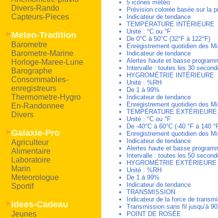
5 icônes météo
Divers-Rando
Prévision colorée basée sur la 
Capteurs-Pieces
Indicateur de tendance
TEMPÉRATURE INTÉRIEURE
Unité : °C ou °F
Meteo-Tradition
De 0°C à 50°C (32°F à 122°F)
Barometre
Enregistrement quotidien des Mi
Barometre-Marine
Indicateur de tendance
Alertes haute et basse program
Horloge-Maree-Lune
Intervalle : toutes les 30 secon
Barographe
HYGROMÉTRIE INTÉRIEURE
Consommables-
Unité : %RH
enregistreurs
De 1 à 99%
Thermometre-Hygro
Indicateur de tendance
Enregistrement quotidien des Mi
En-Randonnee
TEMPÉRATURE EXTÉRIEURE
Divers
Unité : °C ou °F
De -40°C à 60°C (-40 °F à 140 °
Galaxie-Pro
Enregistrement quotidien des Mi
Indicateur de tendance
Agriculteur
Alertes haute et basse program
Alimentaire
Intervalle : toutes les 50 secon
Laboratoire
HYGROMÉTRIE EXTÉRIEURE
Marin
Unité : %RH
Meteorologue
De 1 à 99%
Indicateur de tendance
Sportif
TRANSMISSION
Indicateur de la force de transm
Idees-Cadeau
Transmission sans fil jusqu’à 90
Jeunes
POINT DE ROSÉE