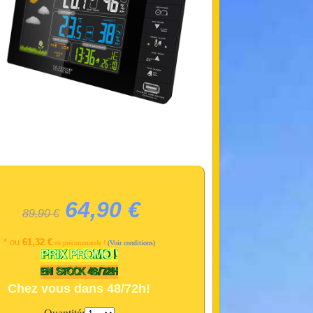
64,90 €
89,90 €
* ou
61,32 €
en précommande !
(Voir conditions)
Chez vous dans 48/72h!