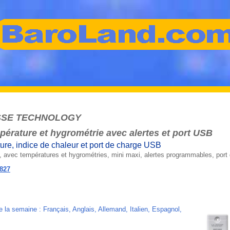
SSE TECHNOLOGY
pérature et hygrométrie avec alertes et port USB
ture, indice de chaleur et port de charge USB
, avec températures et hygrométries, mini maxi, alertes programmables, por
6827
de la semaine : Français, Anglais, Allemand, Italien, Espagnol,