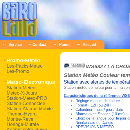
Service
Contact
Panier
Accueil
Promo-Meteo
Les-Packs-Meteo
WS6827 LA CRO
Les-Promo
Station Météo Couleur tem
Meteo-Electronique
Station avec alertes de tempéra
Station-Meteo
Station météo complète pour la maison
Meteo-X-Jours
Caractéristiques de la référence WS
Station-Meteo-PRO
Réglage manuel de l’heure
Station-Connectee
Format : 12H ou 24H
Station-Alarme-Mobile
Calendrier: mois / jour / date
Thermo-Hygro
Alarme avec Snooze (10 mn)
Choix de la langue pour le jour 
Montre-Reveil
Néerlandais ou Danois
Horloge-Murale
PRÉVISIONS MÉTÉO
Anemometre-pluvio