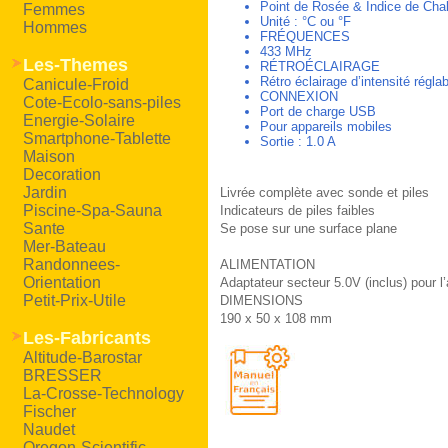
Point de Rosée & Indice de Cha
Femmes
Unité : °C ou °F
Hommes
FRÉQUENCES
433 MHz
Les-Themes
RÉTROÉCLAIRAGE
Rétro éclairage d’intensité régl
Canicule-Froid
CONNEXION
Cote-Ecolo-sans-piles
Port de charge USB
Energie-Solaire
Pour appareils mobiles
Smartphone-Tablette
Sortie : 1.0 A
Maison
Decoration
Jardin
Livrée complète avec sonde et piles
Piscine-Spa-Sauna
Indicateurs de piles faibles
Sante
Se pose sur une surface plane
Mer-Bateau
Randonnees-
ALIMENTATION
Orientation
Adaptateur secteur 5.0V (inclus) pour l
Petit-Prix-Utile
DIMENSIONS
190 x 50 x 108 mm
Les-Fabricants
Altitude-Barostar
BRESSER
La-Crosse-Technology
Fischer
Naudet
Oregon-Scientific