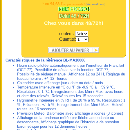
* ou
94,68 €
en précommande !
(Voir conditions)
Chez vous dans 48/72h!
couleur:
Quantité:
Caractéristiques de la référence BL-MA10006
Heure radio-pilotée automatiquement par l’émetteur de Francfort
(DCF-77), Possibilité de désactiver la fonction DCF-77,
Possibilité de réglage manuel, Affichage 12 ou 24 H, Réglage du
fuseau horaire : +/- 12 Heures
Calendrier avec affichage jour / date ou date / mois
Température Intérieure en °C ou °F de -9.9 °C à + 59.9 °C,
Résolution : 0.1 °C, Enregistrement des Mini / Maxi avec heure
et date des relevés, Relevé toutes les 15 secondes
Hygrométrie Intérieure en % RH, de 20 % à 95 %, Résolution : 1
%, Précision : +/- 5 %, Enregistrement des Mini / Maxi, Relevé
toutes les 16 secondes
Prévision Météo, Baromètre avec affichage à icônes (3 icônes)
Affichage de la tendance météo par flèche ascendante ou
descendante, Affichage graphique de l’historique de pression
barométrique pour les 12 dernières heures