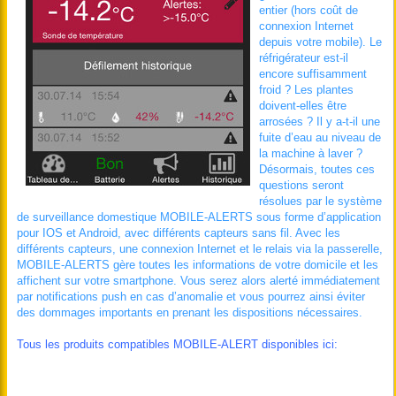
entier (hors coût de
connexion Internet
depuis votre mobile). Le
réfrigérateur est-il
encore suffisamment
froid ? Les plantes
doivent-elles être
arrosées ? Il y a-t-il une
fuite d’eau au niveau de
la machine à laver ?
Désormais, toutes ces
questions seront
résolues par le système
de surveillance domestique MOBILE-ALERTS sous forme d’application
pour IOS et Android, avec différents capteurs sans fil. Avec les
différents capteurs, une connexion Internet et le relais via la passerelle,
MOBILE-ALERTS gère toutes les informations de votre domicile et les
affichent sur votre smartphone. Vous serez alors alerté immédiatement
par notifications push en cas d’anomalie et vous pourrez ainsi éviter
des dommages importants en prenant les dispositions nécessaires.
Tous les produits compatibles MOBILE-ALERT disponibles ici: