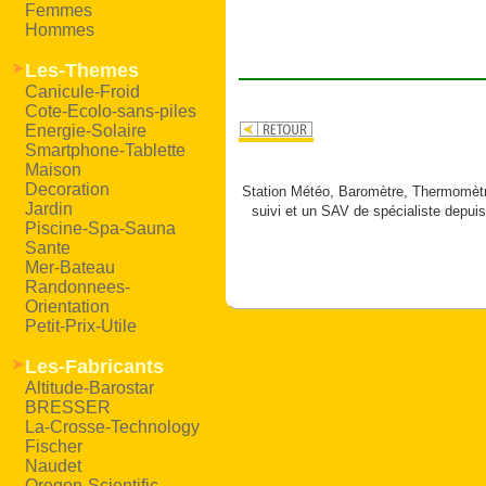
Femmes
Hommes
Les-Themes
Canicule-Froid
Cote-Ecolo-sans-piles
Energie-Solaire
Smartphone-Tablette
Maison
Decoration
Station Météo, Baromètre, Thermomètre
Jardin
suivi et un SAV de spécialiste depuis
Piscine-Spa-Sauna
Sante
Mer-Bateau
Randonnees-
Orientation
Petit-Prix-Utile
Les-Fabricants
Altitude-Barostar
BRESSER
La-Crosse-Technology
Fischer
Naudet
Oregon-Scientific