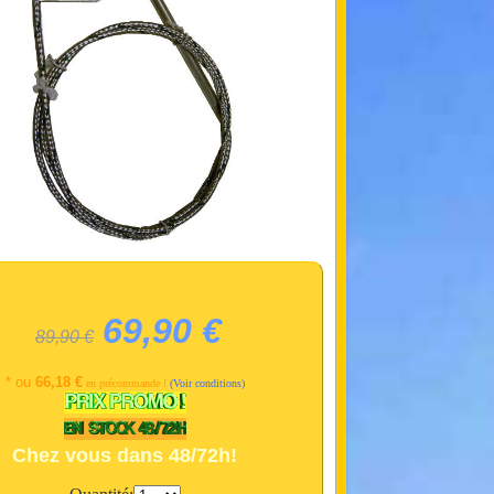
69,90 €
89,90 €
* ou
66,18 €
en précommande !
(Voir conditions)
Chez vous dans 48/72h!