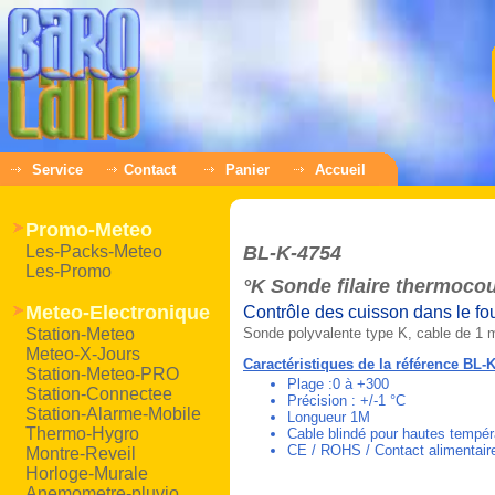
Service
Contact
Panier
Accueil
Promo-Meteo
Les-Packs-Meteo
BL-K-4754
Les-Promo
°K Sonde filaire thermoco
Meteo-Electronique
Contrôle des cuisson dans le fo
Station-Meteo
Sonde polyvalente type K, cable de 1 m
Meteo-X-Jours
Caractéristiques de la référence BL-
Station-Meteo-PRO
Plage :0 à +300
Station-Connectee
Précision : +/-1 °C
Station-Alarme-Mobile
Longueur 1M
Thermo-Hygro
Cable blindé pour hautes tempér
CE / ROHS / Contact alimentair
Montre-Reveil
Horloge-Murale
Anemometre-pluvio