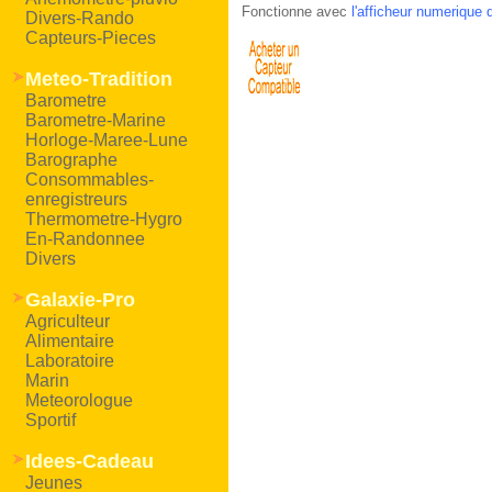
Fonctionne avec
l'afficheur numerique d
Divers-Rando
Capteurs-Pieces
Meteo-Tradition
Barometre
Barometre-Marine
Horloge-Maree-Lune
Barographe
Consommables-
enregistreurs
Thermometre-Hygro
En-Randonnee
Divers
Galaxie-Pro
Agriculteur
Alimentaire
Laboratoire
Marin
Meteorologue
Sportif
Idees-Cadeau
Jeunes