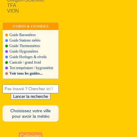
TFA
VION
GUIDES & CONSEILS
Guide Baromètres
Guide Stations météo
Guide Thermomètres
Guide Hygromètres
Guide Horloges & réveils
Canicule / grand froid
Test température / hygrométrie
Voir tous les guides...
Choisissez votre ville
pour avoir la météo