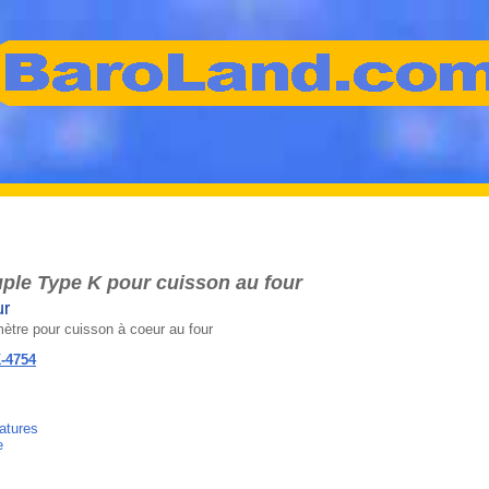
uple Type K pour cuisson au four
ur
ètre pour cuisson à coeur au four
K-4754
atures
e