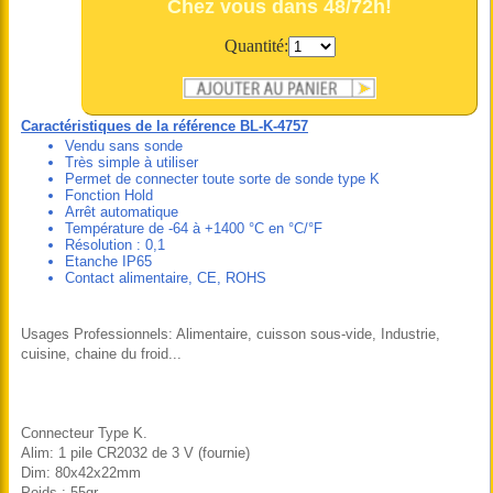
Chez vous dans 48/72h!
Quantité:
Caractéristiques de la référence BL-K-4757
Vendu sans sonde
Très simple à utiliser
Permet de connecter toute sorte de sonde type K
Fonction Hold
Arrêt automatique
Température de -64 à +1400 °C en °C/°F
Résolution : 0,1
Etanche IP65
Contact alimentaire, CE, ROHS
Usages Professionnels: Alimentaire, cuisson sous-vide, Industrie,
cuisine, chaine du froid...
Connecteur Type K.
Alim: 1 pile CR2032 de 3 V (fournie)
Dim: 80x42x22mm
Poids : 55gr