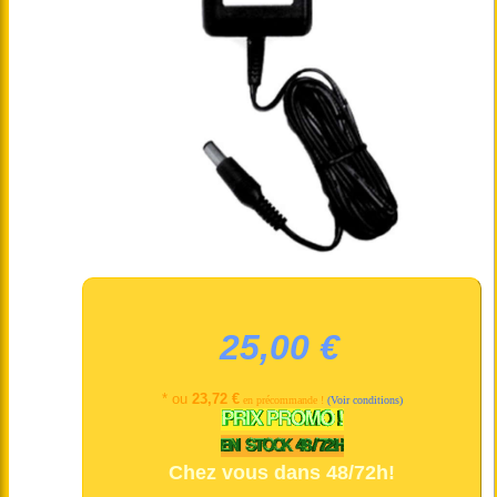
25,00 €
* ou
23,72 €
en précommande !
(Voir conditions)
Chez vous dans 48/72h!