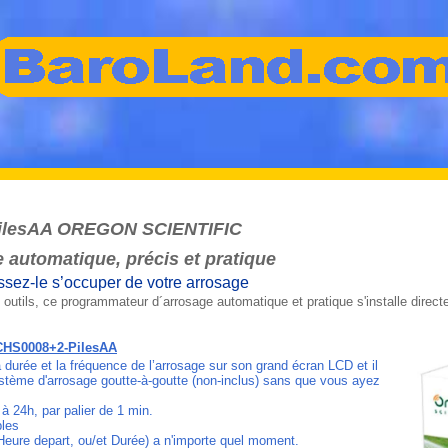
ilesAA OREGON SCIENTIFIC
automatique, précis et pratique
aissez-le s’occuper de votre arrosage
 outils, ce programmateur d´arrosage automatique et pratique s'installe direc
-CHS0008+2-PilesAA
durée et la fréquence de l’arrosage sur son grand écran LCD et il
stème d'arrosage goutte-à-goutte (non-inclus) sans que vous ayez
à 24h, par palier de 1 min.
bles
(Heure depart, ou/et Durée) a n'importe quel moment.