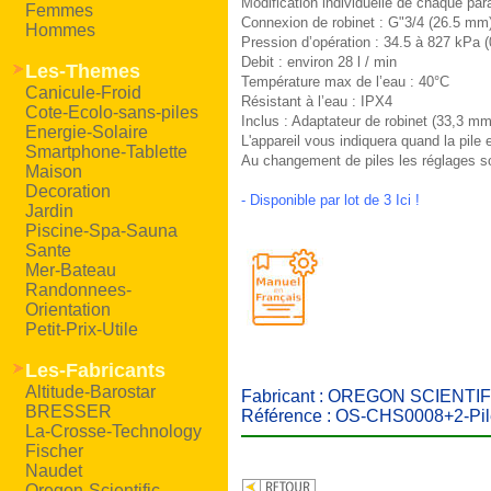
Modification individuelle de chaque par
Femmes
Connexion de robinet : G"3/4 (26.5 mm
Hommes
Pression d’opération : 34.5 à 827 kPa (
Debit : environ 28 l / min
Les-Themes
Température max de l’eau : 40°C
Canicule-Froid
Résistant à l’eau : IPX4
Cote-Ecolo-sans-piles
Inclus : Adaptateur de robinet (33,3 mm
Energie-Solaire
L'appareil vous indiquera quand la pile 
Smartphone-Tablette
Au changement de piles les réglages so
Maison
Decoration
- Disponible par lot de 3 Ici !
Jardin
Piscine-Spa-Sauna
Sante
Mer-Bateau
Randonnees-
Orientation
Petit-Prix-Utile
Les-Fabricants
Altitude-Barostar
Fabricant : OREGON SCIENTIF
BRESSER
Référence : OS-CHS0008+2-Pi
La-Crosse-Technology
Fischer
Naudet
Oregon-Scientific