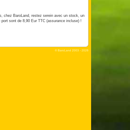
s, chez BaroLand, restez serein avec un stock, un
e port sont de 8,90 Eur TTC (assurance incluse) !
© BaroLand
2003 - 2026