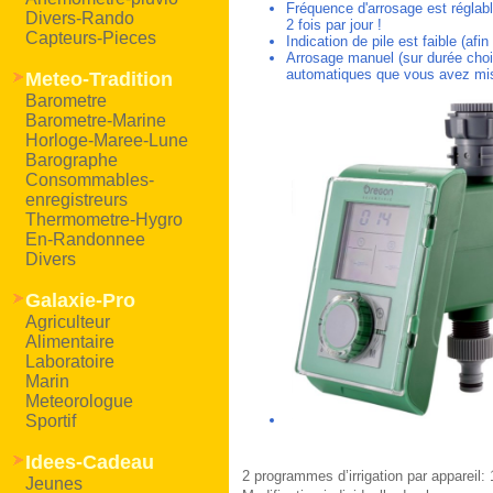
Fréquence d'arrosage est réglable
Divers-Rando
2 fois par jour !
Capteurs-Pieces
Indication de pile est faible (af
Arrosage manuel (sur durée choi
automatiques que vous avez mis
Meteo-Tradition
Barometre
Barometre-Marine
Horloge-Maree-Lune
Barographe
Consommables-
enregistreurs
Thermometre-Hygro
En-Randonnee
Divers
Galaxie-Pro
Agriculteur
Alimentaire
Laboratoire
Marin
Meteorologue
Sportif
Idees-Cadeau
2 programmes d’irrigation par appareil: 
Jeunes