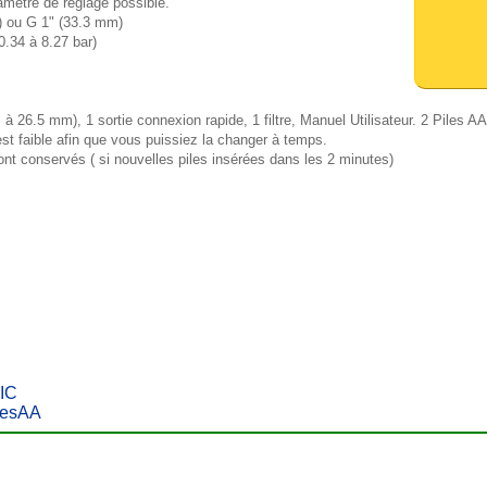
ametre de réglage possible.
) ou G 1" (33.3 mm)
0.34 à 8.27 bar)
 à 26.5 mm), 1 sortie connexion rapide, 1 filtre, Manuel Utilisateur. 2 Piles A
est faible afin que vous puissiez la changer à temps.
nt conservés ( si nouvelles piles insérées dans les 2 minutes)
IC
lesAA