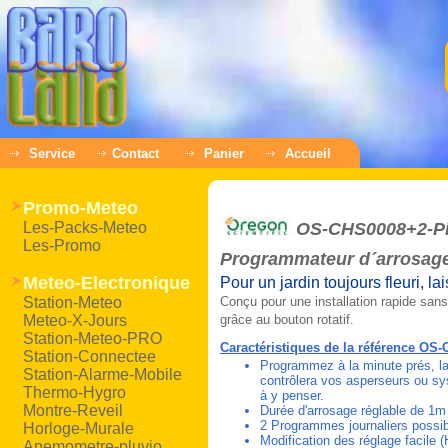
Service
Contact
Panier
Accueil
Promo-Meteo
Les-Packs-Meteo
OS-CHS0008+2-P
Les-Promo
Programmateur d´arrosage 
Meteo-Electronique
Pour un jardin toujours fleuri, l
Station-Meteo
Conçu pour une installation rapide sans
Meteo-X-Jours
grâce au bouton rotatif.
Station-Meteo-PRO
Caractéristiques de la référence OS
Station-Connectee
Programmez à la minute prés, la 
Station-Alarme-Mobile
contrôlera vos asperseurs ou sy
Thermo-Hygro
à y penser.
Montre-Reveil
Durée d'arrosage réglable de 1m 
2 Programmes journaliers possi
Horloge-Murale
Modification des réglage facile 
Anemometre-pluvio