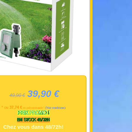
39,90 €
49,90 €
* ou
37,74 €
en précommande !
(Voir conditions)
Chez vous dans 48/72h!