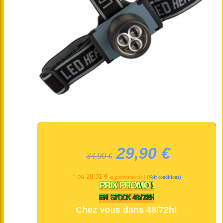
29,90 €
34,90 €
* ou
28,31 €
en précommande !
(Voir conditions)
Chez vous dans 48/72h!